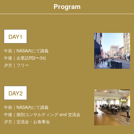
Program
DAY
1
午前｜
NASA内にて講義
午後｜
企業訪問2〜3社
夕方｜
フリー
DAY
2
午前｜
NASA内にて講義
午後｜
個別コンサルティング and 交流会
夕方｜
交流会・お食事会