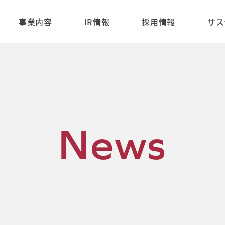
-content/themes/enjin_ir_2024/single.php on line 8 Warning: Trying to access array offset on
ml/cms/wp-content/themes/enjin_ir_2024/single.php on line 10
事業内容
IR情報
採用情報
サス
N
e
w
s
PRコンサルティングサービス
メディアプラットフォームサ
CEOメッセージ
新卒採用
会社概要
中途採用
ービス