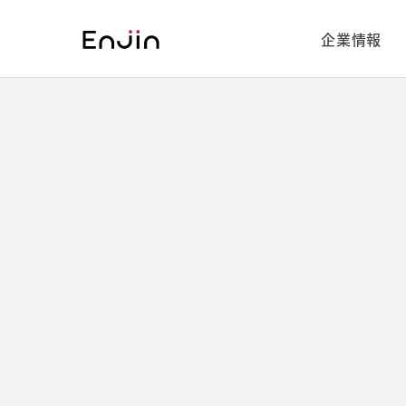
Warning: Trying to access array offset on value of type bool in /var/www/public_html/cms/wp
on line 9 Warning: Trying to access array offset on value of type bool in /var/www/public_ht
企業情報
Service
Company
Recruiting
詳しく見る
詳しく見る
詳しく見る
Service
Company
Recruiting
を
を
を