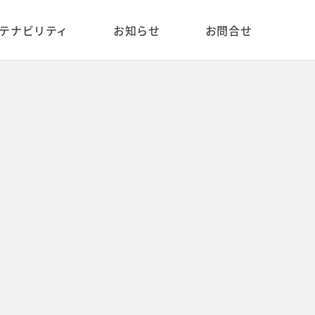
 value of type bool in /var/www/public_html/cms/wp-content/themes/enjin_ir_2024/single.php
テナビリティ
お知らせ
お問合せ
コーポレートベンチャーキャ
私たちについて
高卒採用
ピタル