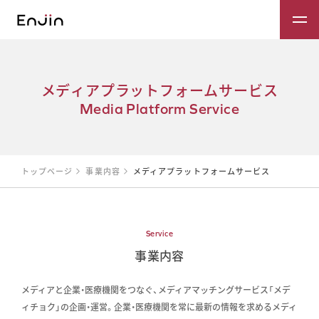
メ
デ
ィ
ア
プ
ラ
ッ
ト
フ
ォ
ー
ム
サ
ー
ビ
ス
M
e
d
i
a
P
l
a
t
f
o
r
m
S
e
r
v
i
c
e
トップページ
事業内容
メディアプラットフォームサービス​
Service
事業内容
メディアと企業・医療機関をつなぐ、メディアマッチングサービス「メデ
ィチョク」の企画・運営。企業・医療機関を常に最新の情報を求めるメディ