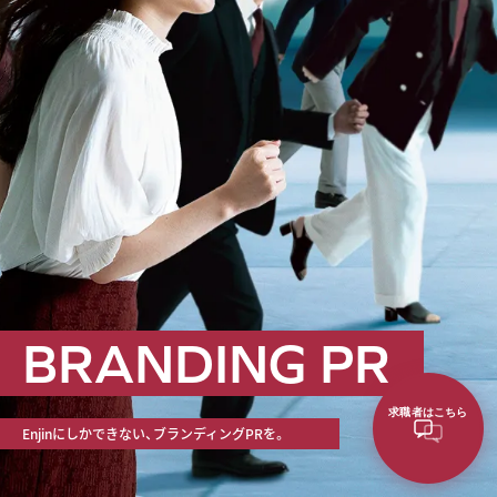
B
R
A
N
D
I
N
G
P
R
求職者はこちら
Enjinにしかできない、ブランディングPRを。