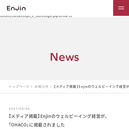
Warning: Trying to access array offset on value of type bool in /var/www/public_html/cms/wp-
content/themes/enjin_ir_2024/single.php on line 8 Warning: Trying to access array offset on
value of type bool in /var/www/public_html/cms/wp-
content/themes/enjin_ir_2024/single.php on line 9 Warning: Trying to access array offset on
value of type bool in /var/www/public_html/cms/wp-
content/themes/enjin_ir_2024/single.php on line 10
N
e
w
s
トップページ
お知らせ
【メディア掲載】Enjinのウェルビーイング経営が
2021/04/30
【メディア掲載】Enjinのウェルビーイング経営が、
「OHACO」に掲載されました