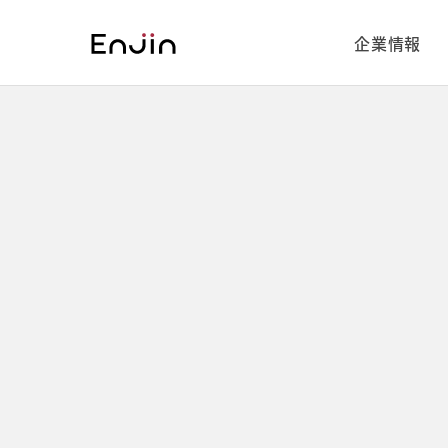
Warning: Trying to access array offset on value of type bool in /var/www/public_html/cms/wp
on line 9 Warning: Trying to access array offset on value of type bool in /var/www/public_ht
企業情報
Service
Company
Recruiting
詳しく見る
詳しく見る
詳しく見る
Service
Company
Recruiting
を
を
を