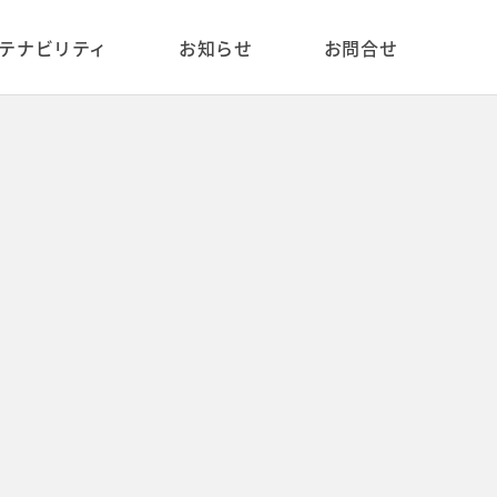
 value of type bool in /var/www/public_html/cms/wp-content/themes/enjin_ir_2024/single.php
テナビリティ
お知らせ
お問合せ
コーポレートベンチャーキャ
私たちについて
高卒採用
ピタル