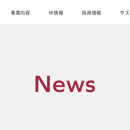
-content/themes/enjin_ir_2024/single.php on line 8 Warning: Trying to access array offset on
ml/cms/wp-content/themes/enjin_ir_2024/single.php on line 10
事業内容
IR情報
採用情報
サス
N
e
w
s
PRコンサルティングサービス
メディアプラットフォームサ
CEOメッセージ
新卒採用
会社概要
中途採用
ービス