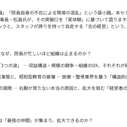
」「院長自身の不在による現場の混乱」という袋小路。本セミナ
理事長・松島氏が、その突破口を「実体験」に基づいて語りま
ックと、スタッフが誇りを持って自走する「志の経営」という
― なぜ、院長が忙しいほど組織は止まるのか？
「3つの波」 ― 収益構造・規模の競争・組織のDX、それぞれ
常事態と、昭和型教育の崩壊 ― 医療・整骨業界を襲う「構造
織の腐敗 ― 右腕が育たない本当の原因と、拡大を阻む「経営者
には「最強の仲間」が集まり、拡大できるのか？