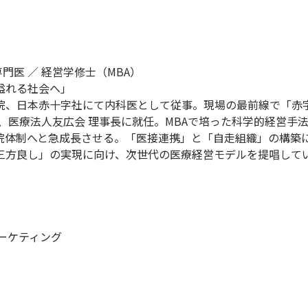
門医 ／ 経営学修士（MBA）
溢れる社会へ」
院、日本赤十字社にて内科医として従事。現場の最前線で「赤
年、医療法人友広会 理事長に就任。MBAで培った科学的経営
ら7院体制へと急成長させる。「医接連携」と「自走組織」の構
三方良し」の実現に向け、次世代の医療経営モデルを提唱して
ーケティング