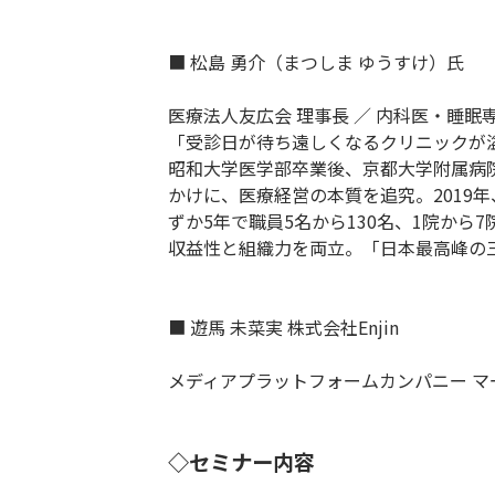
■ 松島 勇介（まつしま ゆうすけ）氏
医療法人友広会 理事長 ／ 内科医・睡眠専
「受診日が待ち遠しくなるクリニックが
昭和大学医学部卒業後、京都大学附属病
かけに、医療経営の本質を追究。2019
ずか5年で職員5名から130名、1院か
収益性と組織力を両立。「日本最高峰の
■ 遊馬 未菜実 株式会社Enjin
メディアプラットフォームカンパニー マ
◇セミナー内容