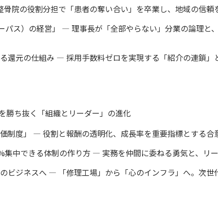
と整骨院の役割分担で「患者の奪い合い」を卒業し、地域の信頼
パーパス）の経営」 ― 理事長が「全部やらない」分業の論理と
る還元の仕組み ― 採用手数料ゼロを実現する「紹介の連鎖」
0年を勝ち抜く「組織とリーダー」の進化
価制度」 ― 役割と報酬の透明化、成長率を重要指標とする合
0%集中できる体制の作り方 ― 実務を仲間に委ねる勇気と、リ
のビジネスへ ― 「修理工場」から「心のインフラ」へ。次世