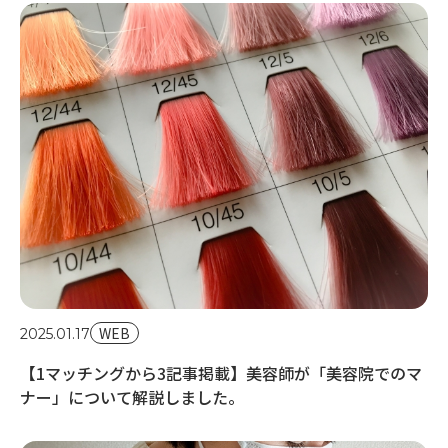
20
【
良
WEB
2025.01.17
【1マッチングから3記事掲載】美容師が「美容院でのマ
ナー」について解説しました。