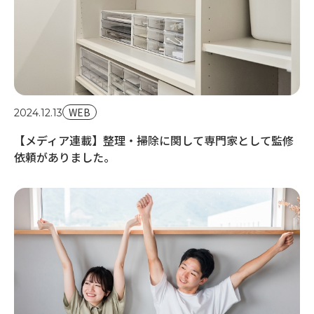
20
【
タ
WEB
2024.12.13
【メディア連載】整理・掃除に関して専門家として監修
依頼がありました。
20
ビ
し