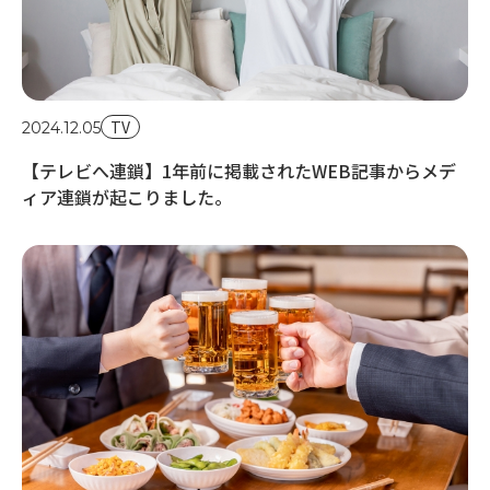
TV
2024.12.05
【テレビへ連鎖】1年前に掲載されたWEB記事からメデ
ィア連鎖が起こりました。
20
【
膚