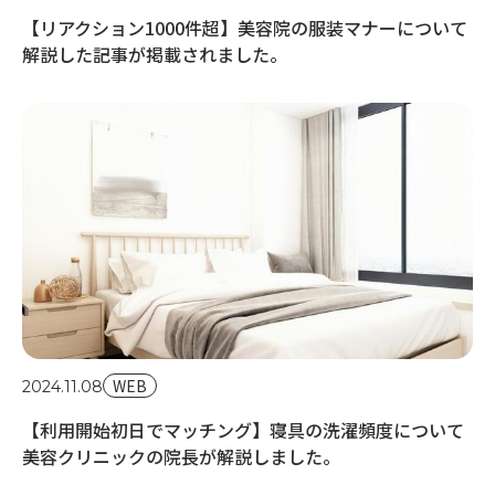
【リアクション1000件超】美容院の服装マナーについて
解説した記事が掲載されました。
20
【
を
WEB
2024.11.08
【利用開始初日でマッチング】寝具の洗濯頻度について
美容クリニックの院長が解説しました。