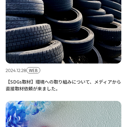
20
【
材
WEB
2024.12.28
【SDGs取材】環境への取り組みについて、メディアから
直接取材依頼が来ました。