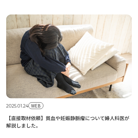
WEB
20
2025.01.24
【
【直接取材依頼】貧血や妊娠静脈瘤について婦人科医が
マ
解説しました。