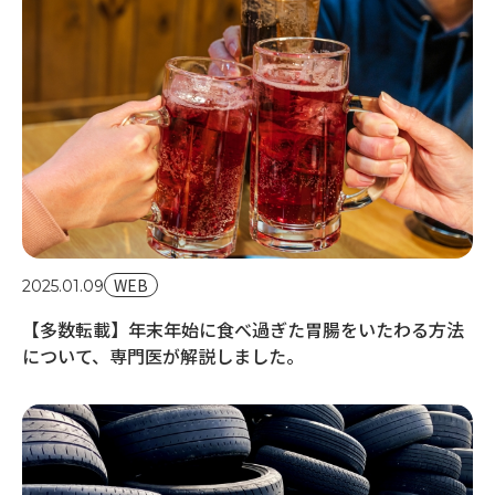
20
意
が
WEB
2025.01.09
【多数転載】年末年始に食べ過ぎた胃腸をいたわる方法
について、専門医が解説しました。