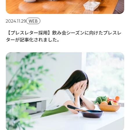
WEB
2024.11.29
【プレスレター採用】飲み会シーズンに向けたプレスレ
ターが記事化されました。
20
【
説