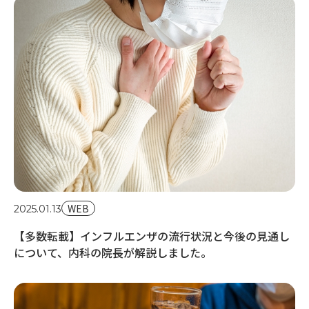
20
【
説
WEB
2025.01.13
【多数転載】インフルエンザの流行状況と今後の見通し
について、内科の院長が解説しました。