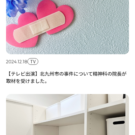
20
歯
た
TV
2024.12.18
【テレビ出演】北九州市の事件について精神科の院長が
取材を受けました。