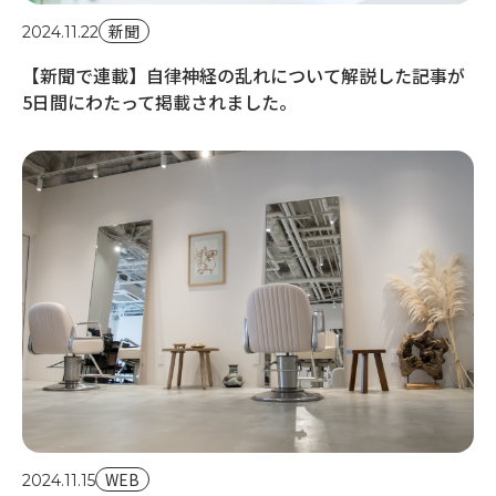
新聞
2024.11.22
【新聞で連載】自律神経の乱れについて解説した記事が
5日間にわたって掲載されました。
20
【
し
WEB
2024.11.15