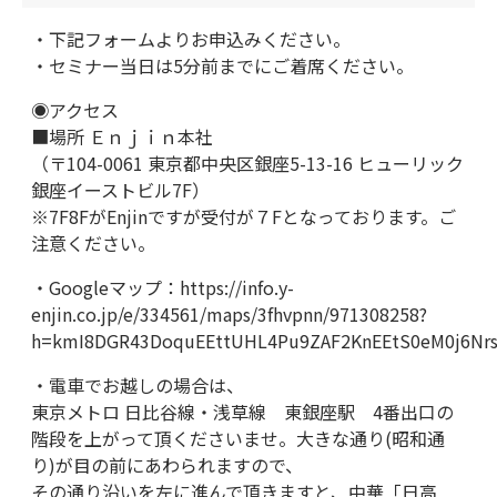
・下記フォームよりお申込みください。
・セミナー当日は5分前までにご着席ください。
◉アクセス
■場所 Ｅｎｊｉｎ本社
（〒104-0061 東京都中央区銀座5-13-16 ヒューリック
銀座イーストビル7F）
※7F8FがEnjinですが受付が７Fとなっております。ご
注意ください。
・Googleマップ：https://info.y-
enjin.co.jp/e/334561/maps/3fhvpnn/971308258?
h=kmI8DGR43DoquEEttUHL4Pu9ZAF2KnEEtS0eM0j6Nrs/
・電車でお越しの場合は、
東京メトロ 日比谷線・浅草線 東銀座駅 4番出口の
階段を上がって頂くださいませ。大きな通り(昭和通
り)が目の前にあわられますので、
その通り沿いを左に進んで頂きますと、中華「日高