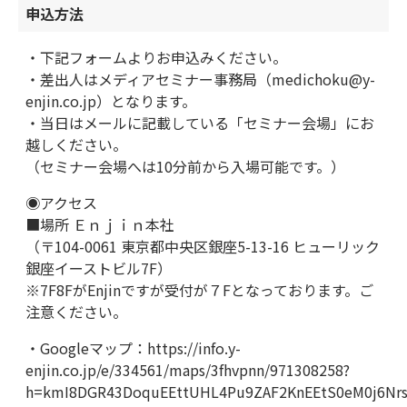
申込方法
・下記フォームよりお申込みください。
・差出人はメディアセミナー事務局（medichoku@y-
enjin.co.jp）となります。
・当日はメールに記載している「セミナー会場」にお
越しください。
（セミナー会場へは10分前から入場可能です。）
◉アクセス
■場所 Ｅｎｊｉｎ本社
（〒104-0061 東京都中央区銀座5-13-16 ヒューリック
銀座イーストビル7F）
※7F8FがEnjinですが受付が７Fとなっております。ご
注意ください。
・Googleマップ：https://info.y-
enjin.co.jp/e/334561/maps/3fhvpnn/971308258?
h=kmI8DGR43DoquEEttUHL4Pu9ZAF2KnEEtS0eM0j6Nrs/