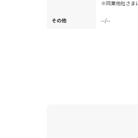
※同業他社さま
その他
--/--