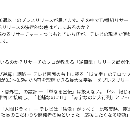
000通以上のプレスリリースが届きます。その中でTV番組リサ
るリリースの決定的な差はどこにあるのか？
に携わるリサーチャー・つじもときいち氏が、テレビの現場で使
ます。
ているのか？リサーチのプロが教える「逆算型」リリース武器化
逆算」戦略 ― テレビ画面の右上に載る「13文字」のテロップ
が0.3〜0.5秒で内容を理解できる最大文字数」をプレスリリ
・意外性」の設計 ― 「単なる宣伝」は扱えない。「今、報じ
など世相と接続し、「老舗なのにIT」「赤字なのに大行列」とい
「人間ドラマ」 ― テレビは「映像」がすべて。比較実験、製
、社長のこだわりや開発者の涙といった「応援したくなる物語