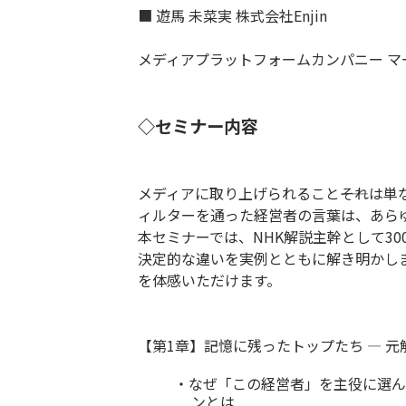
■ 遊馬 未菜実 株式会社Enjin
メディアプラットフォームカンパニー マ
◇セミナー内容
メディアに取り上げられること――それは
ィルターを通った経営者の言葉は、あら
本セミナーでは、NHK解説主幹として3
決定的な違いを実例とともに解き明かし
を体感いただけます。
【第1章】記憶に残ったトップたち ― 
・なぜ「この経営者」を主役に選ん
ンとは