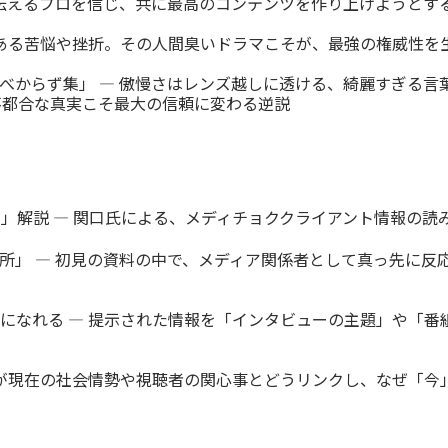
 伝えるプロを信じ、共に最高のコンテンツを作り上げようとす
にある苦悩や挫折。その人間臭いドラマこそが、最強の権威性を
広報べからず集」 ― 傲慢さはレンズ越しに透ける、綺麗すぎる
不都合な真実こそ最大の信頼に変わる逆説
」解説 ― 関口氏による、メディチョククライアント情報の読
所」 ― 初見の資料の中で、メディア関係者として真っ先に反
になれる ― 提示された情報を「インタビューの主題」や「番
トが現在の社会情勢や視聴者の関心事とどうリンクし、なぜ「今