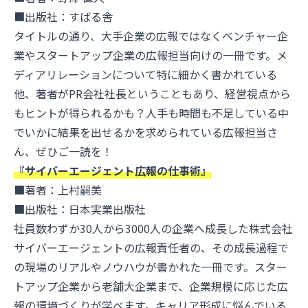
■出版社：すばる舎
タイトルの通り、大手企業の広報ではなくベンチャー企
業やスタートアップ企業の広報担当向けの一冊です。メ
ディアリレーションについて特に細かく書かれている
他、著者がPR会社社長ということもあり、経営視点から
もヒントが得られるかも？人手も時間も不足している中
でいかに結果を出せるかを求められている広報担当さ
ん、ぜひご一読を！
『サイバーエージェント広報の仕事術』
■著者：上村嗣美
■出版社：日本実業出版社
社員数わずか30人から3000人の企業へ成長した株式会社
サイバーエージェントの広報責任者の、その成長過程で
の現場のリアルやノウハウが書かれた一冊です。スター
トアップ企業から老舗大企業まで、企業規模に応じた広
報の環境づくりが学べます。キャリア形成に悩んでいる