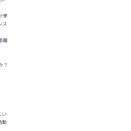
が挙
ンス
距離
か？
とい
活動