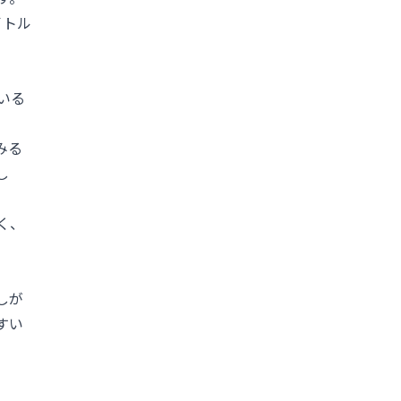
イトル
いる
みる
し
く、
しが
すい
し、