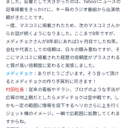
ました。反響として大きかったのは、Yahoo!ニュースの
記事掲載をきっかけに、キー局のラジオ番組から出演依
頼がきたことです。
一度、マスコミに掲載されたため、次のマスコミさんか
らお話が続くようになりました。ここまで8年ですが、
メディチョクさんが8年前にあれば3ヶ月目でしたね笑。
会社や代表としての信頼は、日々の積み重ねですが、そ
こにマスコミに掲載された経歴の信頼度がプラスされる
と質が高い信頼度に変わると実感しました。
メディチョク
：ありがとうございます。そう言って頂け
るとメディチョクの作り手冥利に尽きます！
村田社長
：従来の看板やチラシ、ブログのような手法が
広報の地上戦だとしたらメディチョクは空中戦です。し
かも一定の範囲に情報を投下するヘリのさらに上を行く
ジェット機のイメージ。一瞬で広範囲に拡散してくれま
すからね。